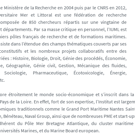
 le Ministère de la Recherche en 2004 puis par le CNRS en 2012,
iversitaire Mer et Littoral est une fédération de recherche
composée de 850 chercheurs répartis sur une vingtaine de
et départements. Par sa masse critique en personnel, l’IUML est
iers pôles français de recherche et de formations maritimes.
siste dans l’étendue des champs thématiques couverts par ses
constitutifs et les nombreux projets collaboratifs entre des
riées : Histoire, Biologie, Droit, Génie des procédés, Économie,
e, Géographie, Génie civil, Gestion, Mécanique des fluides,
, Sociologie, Pharmaceutique, Écotoxicologie, Énergie,
tc.
bore étroitement le monde socio-économique et s’inscrit dans 
 Pays de la Loire. En effet, fort de son expertise, l’Institut est large
omiques traditionnels comme le Grand Port Maritime Nantes Saint
ue, Bénéteau, Naval Group, ainsi que de nombreuses PME et start-up
dhérent du Pôle Mer Bretagne Atlantique, du cluster maritime 
Universités Marines, et du Marine Board european.