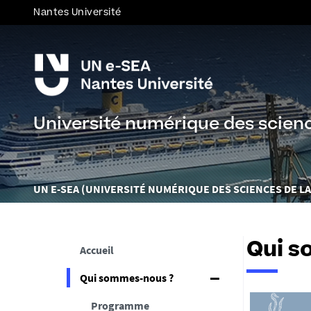
Nantes Université
Université numérique des scien
Vous
UN E-SEA (UNIVERSITÉ NUMÉRIQUE DES SCIENCES DE LA
êtes
ici :
Qui 
Accueil
Qui sommes-nous ?
Programme