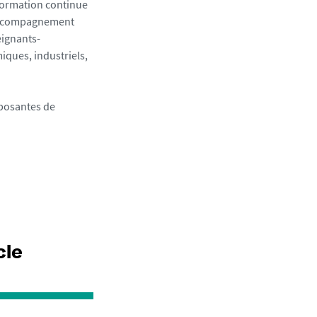
 formation continue
'accompagnement
eignants-
miques, industriels,
mposantes de
cle