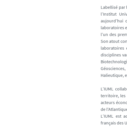
Labellisé par
l’Institut Un
aujourd’hui 
laboratoires 
l’un des prem
Son atout con
laboratoires 
disciplines va
Biotechnologi
Géosciences
Halieutique, e
L’IUML colla
territoire, les
acteurs écon
de l'Atlantiq
L’IUML est a
français des 