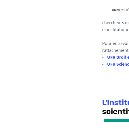
chercheurs de 
et institution
Pour en savoi
rattachement 
•
UFR Droit e
•
UFR Scienc
L'Insti
scienti