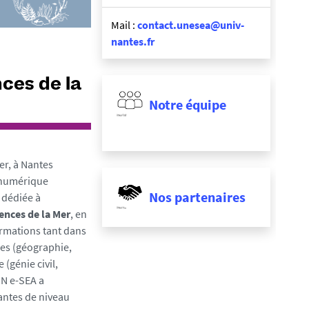
Mail :
contact.unesea@univ-
nantes.fr
ces de la
Notre équipe
er, à Nantes
é numérique
Nos partenaires
e dédiée à
ences de la Mer
, en
ormations tant dans
es (géographie,
e (génie civil,
UN e-SEA a
ntes de niveau